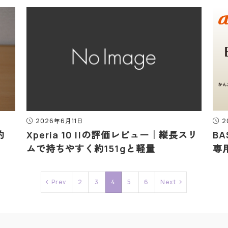
2026年6月11日
2
約
Xperia 10 IIの評価レビュー｜縦長スリ
B
ムで持ちやすく約151gと軽量
専
Prev
2
3
4
5
6
Next