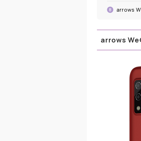
arrow
8
arrows