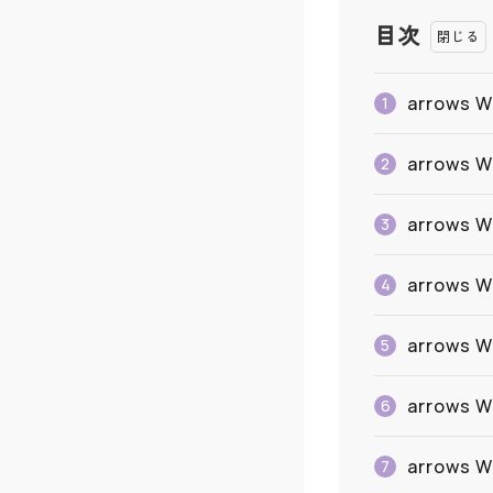
目次
arrow
1
arrow
2
arrow
3
arrow
4
arrow
5
arrow
6
arrow
7