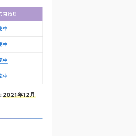
約開始日
売中
売中
売中
売中
2021年12月
は