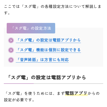
◯
◯
◯
arrows 5G F-51A
×
※4
※4
※4
ここでは「スグ電」の各種設定方法について解説しま
arrows NX9 F-52A
×
◯
×
×
す。
LG style3 L-41A
◯
◯
◯
×
「スグ電」の設定方法
LG V60 ThinQ 5G L-51A
◯
◯
◯
×
LG VELVET L-52A
×
◯
×
×
「スグ電」の設定は電話アプリから
Galaxy A41 SC-41A
◯
◯
◯
×
「スグ電」機能は個別に設定できる
Galaxy A21 SC-42A
×
◯
×
×
「音声終話」は方言にも対応
◯
◯
◯
Galaxy S20 5G SC-51A
×
※1
※1
※1
2020
Galaxy S20+ 5G SC-52
◯
◯
◯
年
×
A
※1
※1
※1
「スグ電」の設定は電話アプリから
Galaxy Note20 Ultra 5
◯
×
×
×
G SC-53A
※1
電話アプリ
「スグ電」を使うためには、まず
からの
◯
Galaxy A51 5G SC-54A
×
×
×
※1
設定が必要です。
AQUOS sense4 SH-41A
×
◯
×
×