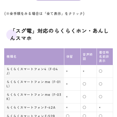
Xperia 10 IV SO-52C
※1
※1
※1
※1
◯
◯
◯
◯
(※全手順をみる場合は「全て表示」をクリック)
Xperia Ace III SO-53C
※1
※1
※1
※1
◯
arrows Be4 Plus F-41B
×
×
×
「スグ電」対応のらくらくホン・あんし
※1
んスマホ
◯
arrows We F-51B
×
×
×
※1
◯
着信時
Galaxy S21 5G SC-51B
×
×
×
音声終
※1
機種名
保留
名前非
話
表示
Galaxy S21 5G Olympic
◯
×
×
×
Games Edition SC-51B
※1
らくらくスマートフォン4（F-04
×
×
◯
J）
Galaxy S21 Ultra 5G SC
◯
×
×
×
-52B
※1
らくらくスマートフォン me（F-01
×
◯
◯
L）
◯
Galaxy A52 5G SC-53B
×
×
×
※1
らくらくスマートフォン me（F-03
×
◯
◯
K）
◯
Galaxy Z Flip3 5G SC-5
×
※1,
×
×
らくらくスマートフォン F-42A
×
◯
×
4B
※2
らくらくスマートフォン F-52B
◯
◯
◯