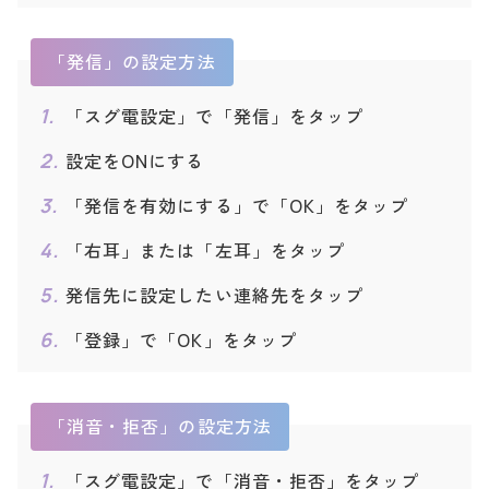
◯
◯
◯
◯
O-04K
「通話」をタップ
Xperia XZ2 Compact S
「発信」の設定方法
◯
◯
◯
◯
O-05K
M Z-01K
◯
◯
◯
◯
「スグ電設定」で「発信」をタップ
Disney Mobile on doco
◯
×
◯
◯
設定をONにする
mo DM-01J
V20 PRO L-01J
◯
×
◯
◯
「発信を有効にする」で「OK」をタップ
arrows NX F-01K
◯
◯
◯
◯
「右耳」または「左耳」をタップ
arrows Be F-05J
◯
×
◯
◯
発信先に設定したい連絡先をタップ
MONO MO-01K
◯
◯
◯
◯
「登録」で「OK」をタップ
Galaxy Note8 SC-01K
◯
◯
◯
◯
Galaxy S8 SC-02J
◯
◯
◯
◯
Galaxy S8+ SC-03J
◯
◯
◯
◯
2017年
「消音・拒否」の設定方法
Galaxy Feel SC-04J
◯
◯
◯
◯
「スグ電設定」で「消音・拒否」をタップ
AQUOS sense SH-01K
◯
◯
◯
◯