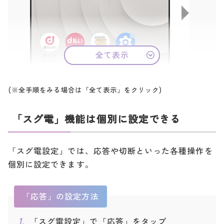
◯
◯
◯
◯
Galaxy S10 SC-03L
※4
※4
※4
※4
2019年
◯
◯
◯
◯
Galaxy S10+ SC-04L
※4
※4
※4
※4
全て表示
Galaxy S10+ (Olympic
◯
◯
◯
◯
Games Edition) SC-05
※4
※4
※4
※4
L
(※全手順をみる場合は「全て表示」をクリック)
AQUOS zero2 SH-01M
◯
◯
◯
◯
AQUOS sense3 SH-02
◯
◯
◯
◯
「スグ電」機能は個別に設定できる
M
AQUOS R3 SH-04L
◯
◯
◯
◯
「スグ電設定」では、応答や切断といった各種操作を
Xperia 5 SO-01M
◯
◯
◯
◯
個別に設定できます。
電話メニュー内「設定」をタップ
Xperia Ace SO-02L
◯
◯
◯
◯
Xperia 1 SO-03L
◯
◯
◯
◯
「応答」の設定方法
Disney Mobile on doco
◯
◯
◯
◯
mo DM-01K
「スグ電設定」で「応答」をタップ