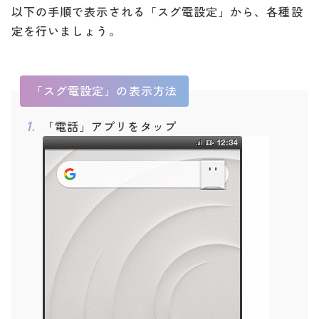
以下の手順で表示される「スグ電設定」から、各種設
AQUOS R5G SH-51A
◯
◯
◯
×
定を行いましょう。
AQUOS sense5G SH-53
◯
×
×
×
A
※1
Xperia 10 II SO-41A
◯
◯
◯
×
「スグ電設定」の表示方法
Xperia 1 II SO-51A
◯
◯
◯
×
「電話」アプリをタップ
Xperia 5 II SO-52A
×
◯
×
×
arrows Be3 F-02L
◯
◯
◯
◯
HUAWEI P30 Pro HW-0
◯
◯
◯
◯
2L
LG style2 L-01L
◯
◯
◯
◯
Galaxy Note10+ SC-01
◯
◯
◯
◯
M
Galaxy Note10+ Star W
ars Special Edition SC-
◯
◯
◯
◯
01M
Galaxy A20 SC-02M
◯
◯
◯
◯