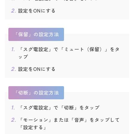
arrows Be F-04K
◯
◯
◯
◯
設定をONにする
HUAWEI P20 Pro HW-01
◯
◯
◯
◯
K
V30+ L-01K
◯
◯
◯
◯
「保留」の設定方法
JOJO L-02K
◯
◯
◯
◯
LG style L-03K
◯
◯
◯
◯
「スグ電設定」で「ミュート（保留）」をタ
Galaxy Note9 SC-01L
◯
◯
◯
◯
ップ
Galaxy S9 SC-02K
◯
◯
◯
◯
設定をONにする
2018年
Galaxy Feel2 SC-02L
◯
◯
◯
◯
Galaxy S9+ SC-03K
◯
◯
◯
◯
「切断」の設定方法
AQUOS sense2 SH-01L
◯
◯
◯
◯
AQUOS R2 SH-03K
◯
◯
◯
◯
「スグ電設定」で「切断」をタップ
Xperia XZ3 SO-01L
◯
◯
◯
◯
「モーション」または「音声」をタップして
Xperia XZ2 SO-03K
◯
◯
◯
◯
「設定する」
Xperia XZ2 Premium S