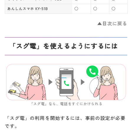
◯
2021年
Galaxy Z Fold3 5G SC-5
×
※1,
×
×
あんしんスマホ KY-51B
◯
◯
◯
5B
※3
◯
▲目次に戻る
Galaxy A22 5G SC-56B
×
×
×
※1
◯
AQUOS R6 SH-51B
×
×
×
※1
「スグ電」を使えるようにするには
◯
AQUOS sense6 SH-54B
×
×
×
※1
◯
Xperia Ace II SO-41B
×
×
×
※1
◯
Xperia 1 III SO-51B
×
×
×
※1
◯
Xperia 10 III SO-52B
×
×
×
※1
「スグ電」なら、電話をすぐにかけられる
◯
Xperia 5 III SO-53B
×
×
×
※1
「スグ電」の利用を開始するには、事前の設定が必要
arrows Be4 F-41A
◯
◯
◯
×
です。