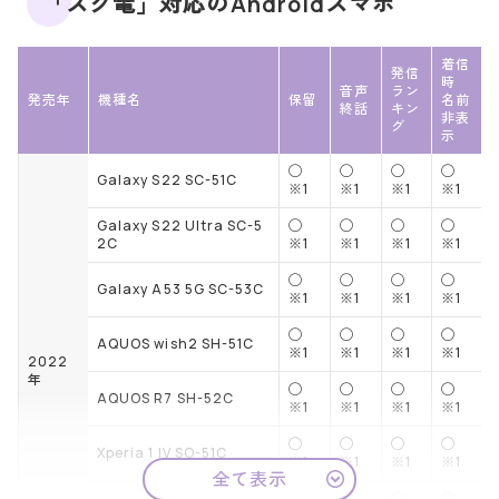
「スグ電」対応のAndroidスマホ
着信
発信
時
音声
ラン
発売年
機種名
保留
名前
終話
キン
非表
グ
示
◯
◯
◯
◯
Galaxy S22 SC-51C
※1
※1
※1
※1
Galaxy S22 Ultra SC-5
◯
◯
◯
◯
2C
※1
※1
※1
※1
◯
◯
◯
◯
Galaxy A53 5G SC-53C
※1
※1
※1
※1
◯
◯
◯
◯
AQUOS wish2 SH-51C
※1
※1
※1
※1
2022
年
◯
◯
◯
◯
AQUOS R7 SH-52C
※1
※1
※1
※1
◯
◯
◯
◯
Xperia 1 IV SO-51C
※1
※1
※1
※1
全て表示
◯
◯
◯
◯