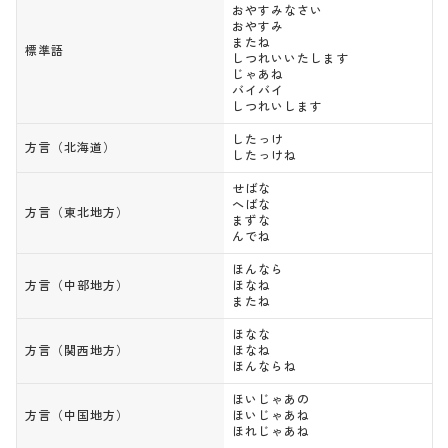
おやすみなさい
XperiaTM X Compact S
おやすみ
◯
×
◯
◯
O-02J
またね
標準語
しつれいいたします
XperiaTM X Performan
じゃあね
◯
×
◯
◯
ce SO-04H
バイバイ
しつれいします
※1 Android13にバージョンアップ後は利用不可
※2 閉じた状態では利用不可
したっけ
方言（北海道）
※3 開いた状態では応答、切断（音声）、発信、画面を下に向ける
したっけね
動作（切断および消音・拒否）は利用不可
※4 利用にはAndroid11へのバージョンアップが必要
せばな
へばな
方言（東北地方）
※ 「発信（通話履歴）」はAndroid11で廃止
まずな
※ 「振って履歴画面表示」「2回振って切断」「2回振って消音・
んでね
拒否」の追加機能はAndroid6.0で廃止
ほんなら
方言（中部地方）
ほなね
またね
ほなな
方言（関西地方）
ほなね
（初回）「利用者情報の送信」に同意
ほんならね
ほいじゃあの
「スグ電設定」から各種設定ができる
方言（中国地方）
ほいじゃあね
ほれじゃあね