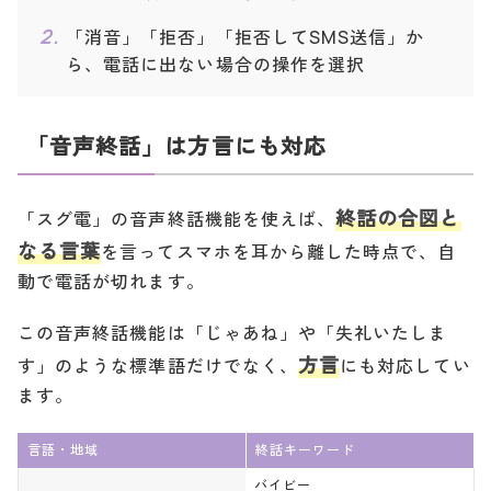
AQUOS R SH-03J
◯
◯
◯
◯
「消音」「拒否」「拒否してSMS送信」か
ら、電話に出ない場合の操作を選択
Xperia XZ1 SO-01K
◯
◯
◯
◯
Xperia XZ1 Compact SO
◯
◯
◯
◯
-02K
「音声終話」は方言にも対応
XperiaTM XZs SO-03J
◯
◯
◯
◯
XperiaTM XZ Premium
◯
◯
◯
◯
SO-04J
終話の合図と
「スグ電」の音声終話機能を使えば、
「スグ電設定」をタップ
arrows NX F-01J
◯
×
◯
◯
なる言葉
を言ってスマホを耳から離した時点で、自
動で電話が切れます。
arrows SV F-03H
◯
×
◯
◯
MONO MO-01J
◯
×
◯
◯
この音声終話機能は「じゃあね」や「失礼いたしま
Galaxy S7 edge SC-02
方言
す」のような標準語だけでなく、
にも対応してい
◯
×
◯
◯
H
ます。
2016年
AQUOS EVER SH-02J
◯
×
◯
◯
（5月
以降）
AQUOS ZETA SH-04H
◯
×
◯
◯
言語・地域
終話キーワード
XperiaTM XZ SO-01J
◯
×
◯
◯
バイビー