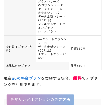
プラスシリーズ
VKプランシリーズ
ケータイシリーズ
カケホシリーズ
データ定額シリーズ
(20以下)
ジュニアスマートフ
ォンプラン
シニアプラン
auフラットプランシ
リーズ
受付終了プラン(有
データ定額シリーズ
月額550円
料)
(20以上)
タブレットプラン20
など
上記以外のプラン
月額550円
無料
現在
auの料金プラン
を契約する場合、
でテザリ
ングを利用できます。
テザリングオプションの設定方法