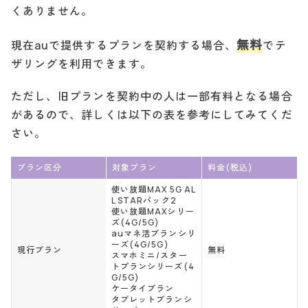
くありません。
無料
現在auで提供するプランを契約する場合、
でテ
ザリングを利用できます。
ただし、旧プランを契約中の人は一部有料となる場合
があるので、詳しくは以下の表を参考にしてみてくだ
さい。
プラン区分
対象プラン
料金(税込)
使い放題MAX 5G AL
L STARパック2
使い放題MAXシリー
ズ(4G/5G)
auマネ活プランシリ
ーズ(4G/5G)
現行プラン
無料
スマホミニ/スター
トプランシリーズ(4
G/5G)
ケータイプラン
タブレットプランシ