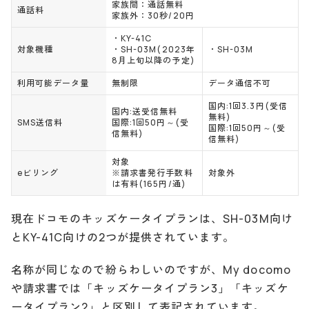
家族間：通話無料
通話料
家族外：30秒/20円
・KY-41C
対象機種
・SH-03M(2023年
・SH-03M
8月上旬以降の予定)
利用可能データ量
無制限
データ通信不可
国内:1回3.3円(受信
国内:送受信無料
無料)
SMS送信料
国際:1回50円～(受
国際:1回50円～(受
信無料)
信無料)
対象
eビリング
※請求書発行手数料
対象外
は有料(165円/通)
現在ドコモのキッズケータイプランは、SH-03M向け
とKY-41C向けの2つが提供されています。
名称が同じなので紛らわしいのですが、My docomo
や請求書では「キッズケータイプラン3」「キッズケ
ータイプラン2」と区別して表記されています。