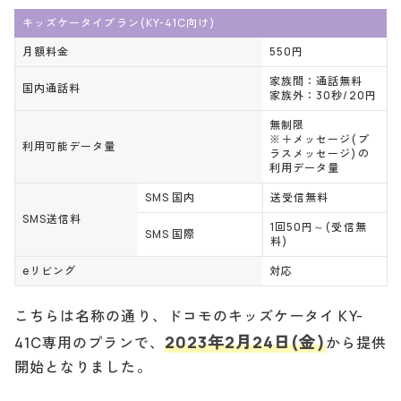
キッズケータイプラン(KY-41C向け)
月額料金
550円
家族間：通話無料
国内通話料
家族外：30秒/20円
無制限
※＋メッセージ(プ
利用可能データ量
ラスメッセージ)の
利用データ量
SMS 国内
送受信無料
SMS送信料
1回50円～(受信無
SMS 国際
料)
eリビング
対応
こちらは名称の通り、ドコモのキッズケータイ KY-
2023年2月24日(金)
41C専用のプランで、
から提供
開始となりました。