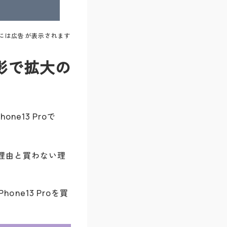
には広告が表示されます
撮影で拡大の
ne13 Proで
理由と買わない理
e13 Proを買