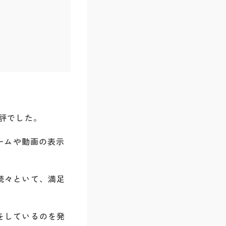
評でした。
ームや動画の表示
続々といて、満足
をしているのを発