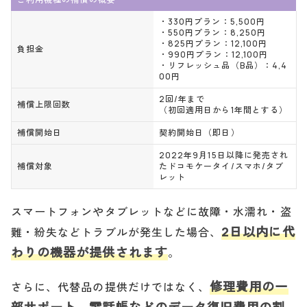
・330円プラン：5,500円
・550円プラン：8,250円
・825円プラン：12,100円
負担金
・990円プラン：12,100円
・リフレッシュ品（B品）：4,4
00円
2回/年まで
補償上限回数
（初回適用日から1年間とする）
補償開始日
契約開始日（即日）
2022年9月15日以降に発売され
補償対象
たドコモケータイ/スマホ/タブ
レット
スマートフォンやタブレットなどに故障・水濡れ・盗
2日以内に代
難・紛失などトラブルが発生した場合、
わりの機器が提供されます
。
修理費用の一
さらに、代替品の提供だけではなく、
部サポート、電話帳などのデータ復旧費用の割