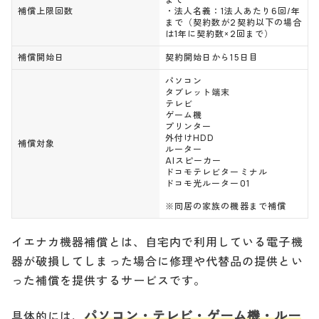
補償上限回数
・法人名義：1法人あたり6回/年
まで（契約数が2契約以下の場合
は1年に契約数×2回まで）
補償開始日
契約開始日から15日目
パソコン
タブレット端末
テレビ
ゲーム機
プリンター
外付けHDD
補償対象
ルーター
AIスピーカー
ドコモテレビターミナル
ドコモ光ルーター01
※同居の家族の機器まで補償
イエナカ機器補償とは、自宅内で利用している電子機
器が破損してしまった場合に修理や代替品の提供とい
った補償を提供するサービスです。
パソコン・テレビ・ゲーム機・ルー
具体的には、