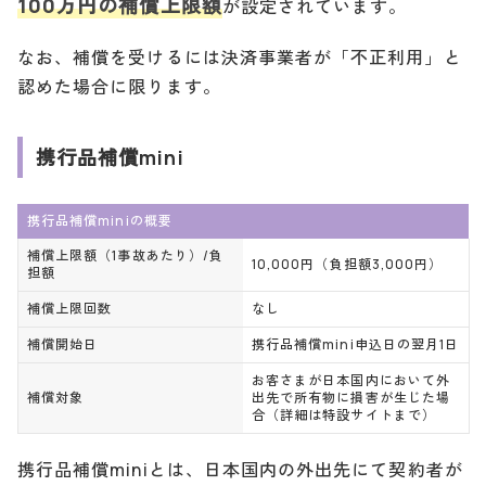
100万円の補償上限額
が設定されています。
なお、補償を受けるには決済事業者が「不正利用」と
認めた場合に限ります。
携行品補償mini
携行品補償miniの概要
補償上限額（1事故あたり）/負
10,000円（負担額3,000円）
担額
補償上限回数
なし
補償開始日
携行品補償mini申込日の翌月1日
お客さまが日本国内において外
補償対象
出先で所有物に損害が生じた場
合（詳細は特設サイトまで）
携行品補償miniとは、日本国内の外出先にて契約者が