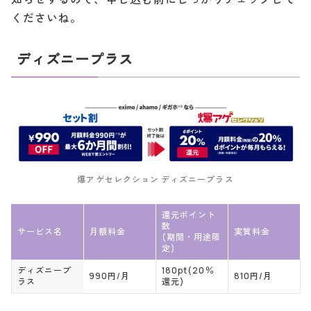
くださいね。
ディズニープラス
爆アゲセレクション ディズニープラス
還元ポイント
数
サービス名
月額料金
実質料金
(期間・用途限
定)
ディズニープ
180pt(20％
990円/月
810円/月
ラス
還元)