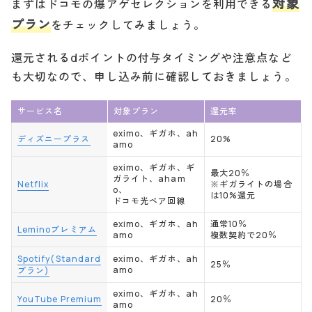
対象
まずはドコモの爆アゲセレクションを利用できる
プラン
をチェックしてみましょう。
還元されるdポイントの付与タイミングや注意点など
も大切なので、申し込み前に確認しておきましょう。
サービス名
対象プラン
還元率
eximo、ギガホ、ah
ディズニープラス
20%
amo
eximo、ギガホ、ギ
最大20％
ガライト、aham
Netflix
※ギガライトの場合
o、
は10%還元
ドコモ光ペア回線
eximo、ギガホ、ah
通常10％
Leminoプレミアム
amo
複数契約で20％
Spotify(Standard
eximo、ギガホ、ah
25％
amo
プラン)
eximo、ギガホ、ah
YouTube Premium
20％
amo