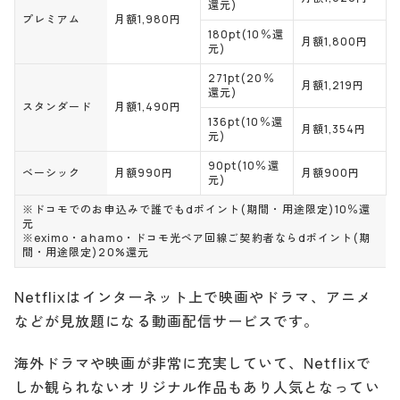
還元)
プレミアム
月額1,980円
180pt(10％還
月額1,800円
元)
271pt(20％
月額1,219円
還元)
スタンダード
月額1,490円
136pt(10％還
月額1,354円
元)
90pt(10％還
ベーシック
月額990円
月額900円
元)
※ドコモでのお申込みで誰でもdポイント(期間・用途限定)10％還
元
※eximo・ahamo・ドコモ光ペア回線ご契約者ならdポイント(期
間・用途限定)20%還元
Netflixはインターネット上で映画やドラマ、アニメ
などが見放題になる動画配信サービスです。
海外ドラマや映画が非常に充実していて、Netflixで
しか観られないオリジナル作品もあり人気となってい