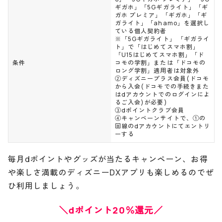
ギガホ」「5Gギガライト」「ギ
ガホ プレミア」「ギガホ」「ギ
ガライト」「ahamo」を選択し
ている個人契約者
※「5Gギガライト」 「ギガライ
ト」で「はじめてスマホ割」
「U15はじめてスマホ割」「ド
条件
コモの学割」または「ドコモの
ロング学割」適用者は対象外
②ディズニープラス会員(ドコモ
から入会(ドコモでの手続きまた
はdアカウントでのログインによ
るご入会)が必要)
③dポイントクラブ会員
④キャンペーンサイトで、①の
回線のdアカウントにてエントリ
ーする
毎月dポイントやグッズが当たるキャンペーン、お得
や楽しさ満載のディズニーDXアプリも楽しめるのでぜ
ひ利用しましょう。
＼dポイント20％還元／