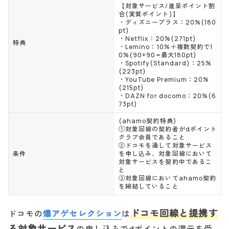
【対象サービス/進呈ポイント割
合(実質ポイント)】
・ディズニープラス：20%(180
pt)
・Netflix：20%(271pt)
特典
・Lemino：10%＋複数契約で1
0%(90+90=最大180pt)
・Spotify(Standard)：25%
(223pt)
・YouTube Premium：20%
(215pt)
・DAZN for docomo：20%(6
73pt)
(ahamo契約特典)
①対象回線の契約者がdポイント
クラブ会員であること
②ドコモを通して対象サービス
条件
を申し込み、対象回線において
対象サービスを契約中であるこ
と
③対象回線においてahamo契約
を締結していること
ドコモ回線と提携す
ドコモの
爆アゲセレクション
は
る対象サービス
の申し込みでdポイントの還元を受