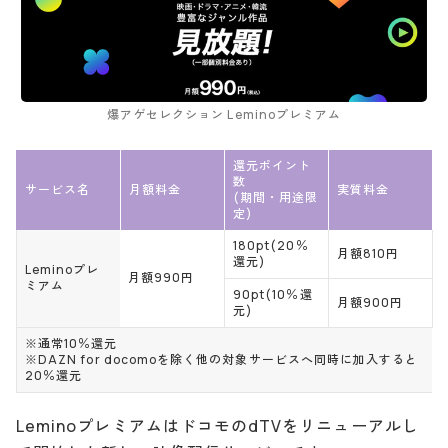
爆アゲセレクション Leminoプレミアム
還元ポイント
数
サービス名
月額料金
実質料金
(期間・用途限
定)
180pt(20％
月額810円
還元)
Leminoプレ
月額990円
ミアム
90pt(10％還
月額900円
元)
※通常10％還元
※DAZN for docomoを除く他の対象サービスへ同時に加入すると
20％還元
LeminoプレミアムはドコモのdTVをリニューアルし